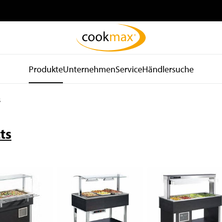
Produkte
Unternehmen
Service
Händlersuche
s
be
Kühl- und
Spültechnik
d
Lagertechnik
und Hygiene
ts
Kühlschränke
Spülmaschinen
Tiefkühlschränke
Spülkörbe und Zubehör
Kühltische
Zu- und Ablauftische
Tiefkühltische
Armaturen
Gekühlte
Waschbecken
Wandhängeschränke
Spender
Konfiskatkühler
Wasseraufbereitung