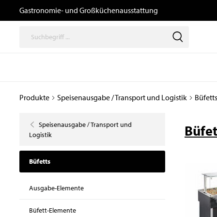
Gastronomie- und Großküchenausstattung
Produkte
Speisenausgabe / Transport und Logistik
Büfett
Thermische
Speisenausga
Geräte
/ Transport un
Speisenausgabe / Transport und
Logistik
Büfet
Logistik
Kochgeräte
Büfetts
Induktionsgeräte
Transport- und
Kombidämpfer,
Büfetts
Tablettwagen
Heißluftöfen, Gärschränke
und Zubehör
Ausgabewagen
Ausgabe-Elemente
Snackgeräte
Dosiergeräte
Pizzaöfen
Thermoboxen
Büfett-Elemente