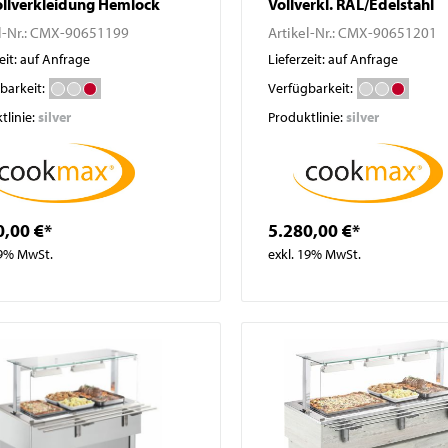
ollverkleidung Hemlock
Vollverkl. RAL/Edelstahl
l-Nr.:
CMX-90651199
Artikel-Nr.:
CMX-90651201
eit: auf Anfrage
Lieferzeit: auf Anfrage
barkeit:
Verfügbarkeit:
tlinie:
silver
Produktlinie:
silver
0,00 €*
5.280,00 €*
19% MwSt.
exkl. 19% MwSt.