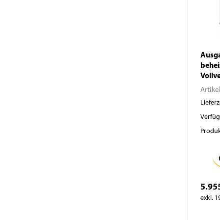
Ausga
behei
Vollv
Artike
Lieferz
Verfüg
Produk
5.95
exkl. 