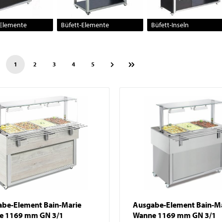
Pizzatische
Abfallbehälter
Pizza- / Saladetten
Elemente
Büfett-Elemente
Büfett-Inseln
Kühlaufsatzvitrinen
Schockfroster
Wein- und
1
2
3
4
5
Flaschenkühlschränke
Eisbereiter
Kühlvitrinen
Kühlzellen
be-Element Bain-Marie
Ausgabe-Element Bain-M
e 1169 mm GN 3/1
Wanne 1169 mm GN 3/1