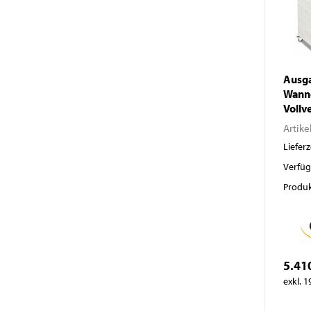
Ausga
Wann
Vollv
Artike
Lieferz
Verfüg
Produk
5.41
exkl. 