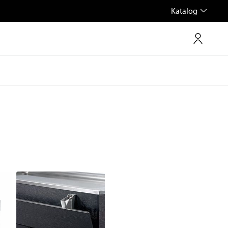
Katalog
Kleinmaschinen /
Edelstahlmöbel
Arbeitsvorbereitung
Arbeitstische
Wasserspender
Arbeitsschränke
Kleinmaschinen
Wandhängeschränke /
Wandborde
Teigkneter
Regale
Teigausrollmaschinen
Spültische
Nudelmaschinen
Aufschnittmaschinen
Küchenmaschinen