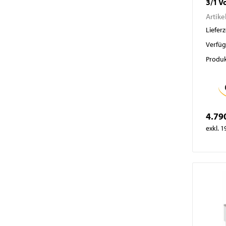
3/1 V
Artike
Lieferz
Verfüg
Produk
4.79
exkl. 