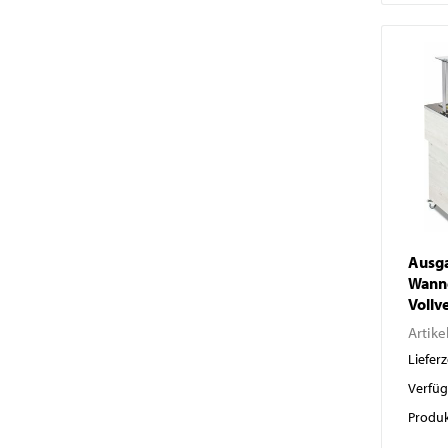
Ausga
Wann
Vollv
Artike
Lieferz
Verfüg
Produk