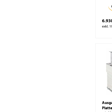
6.93
exkl. 
Ausga
Platt