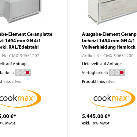
be-Element Ceranplatte
Ausgabe-Element Ceranpl
zt 1494 mm GN 4/1
beheizt 1494 mm GN 4/1
erkl. RAL/Edelstahl
Vollverkleidung Hemlock
l-Nr.:
CMX-90651202
Artikel-Nr.:
CMX-90651200
eit: auf Anfrage
Lieferzeit: auf Anfrage
barkeit:
Verfügbarkeit:
tlinie:
silver
Produktlinie:
silver
5,00 €*
5.445,00 €*
19% MwSt.
exkl. 19% MwSt.