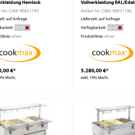
erkleidung Hemlock
Vollverkleidung RAL/Edel
l-Nr.:
CMX-90651193
Artikel-Nr.:
CMX-90651196
eit: auf Anfrage
Lieferzeit: auf Anfrage
barkeit:
Verfügbarkeit:
tlinie:
silver
Produktlinie:
silver
0,00 €*
5.280,00 €*
19% MwSt.
exkl. 19% MwSt.