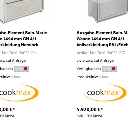
be-Element Bain-Marie
Ausgabe-Element Bain-M
e 1494 mm GN 4/1
Wanne 1494 mm GN 4/1
erkleidung Hemlock
Vollverkleidung RAL/Edel
l-Nr.:
CMX-90651194
Artikel-Nr.:
CMX-90651197
eit: auf Anfrage
Lieferzeit: auf Anfrage
barkeit:
Verfügbarkeit:
tlinie:
silver
Produktlinie:
silver
0,00 €*
5.920,00 €*
19% MwSt.
exkl. 19% MwSt.