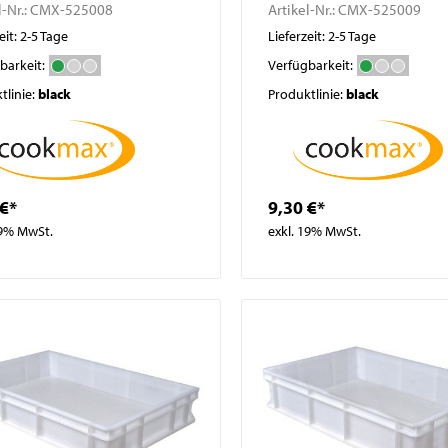
l-Nr.:
CMX-525008
Artikel-Nr.:
CMX-525009
eit: 2-5 Tage
Lieferzeit: 2-5 Tage
barkeit:
Verfügbarkeit:
tlinie:
black
Produktlinie:
black
 €*
9,30 €*
19% MwSt.
exkl. 19% MwSt.