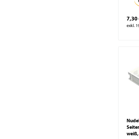
Raumluftreiniger
Spülen & Hygiene
7,30
Service-Roboter
exkl. 
Kochgeräte
Snackgeräte
Vorbereitung
Getränke & Bar
Transportgeräte
Lüftung
Nudel
Seite
weiß,