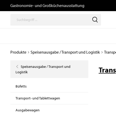
Gastronomie- und Großküchenausstattung
Produkte
Speisenausgabe / Transport und Logistik
Transp
Thermische
Speisenausga
Geräte
/ Transport un
Speisenausgabe / Transport und
Logistik
Tran
Logistik
Kochgeräte
Büfetts
Induktionsgeräte
Transport- und
Kombidämpfer,
Büfetts
Tablettwagen
Heißluftöfen, Gärschränke
Transport- und Tablettwagen
und Zubehör
Ausgabewagen
Snackgeräte
Dosiergeräte
Ausgabewagen
Pizzaöfen
Thermoboxen