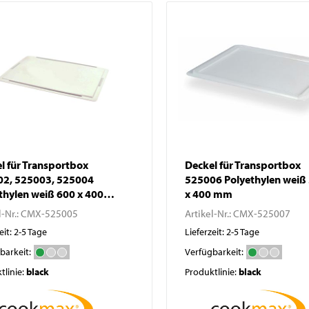
Pizzatische
Abfallbehälter
Pizza- / Saladetten
Kühlaufsatzvitrinen
Schockfroster
Wein- und
Flaschenkühlschränke
Eisbereiter
Kühlvitrinen
Kühlzellen
l für Transportbox
Deckel für Transportbox
2, 525003, 525004
525006 Polyethylen weiß
thylen weiß 600 x 400
x 400 mm
l-Nr.:
CMX-525005
Artikel-Nr.:
CMX-525007
eit: 2-5 Tage
Lieferzeit: 2-5 Tage
barkeit:
Verfügbarkeit:
tlinie:
black
Produktlinie:
black