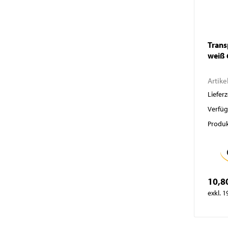
Trans
weiß 
Artike
Lieferz
Verfüg
Produk
10,8
exkl. 