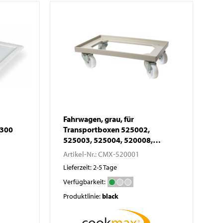
Waagen
Vakuumierer
GN-Behälter
Boxen
Fahrwagen, grau, für
 300
Transportboxen 525002,
525003, 525004, 520008,
520009
Artikel-Nr.:
CMX-520001
Lieferzeit: 2-5 Tage
Verfügbarkeit:
Produktlinie:
black