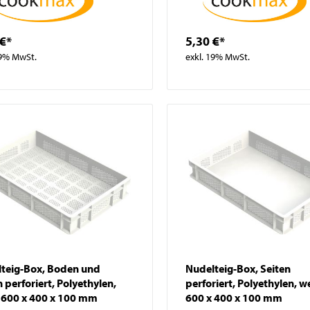
 €*
5,30 €*
19% MwSt.
exkl. 19% MwSt.
teig-Box, Boden und
Nudelteig-Box, Seiten
n perforiert, Polyethylen,
perforiert, Polyethylen, w
 600 x 400 x 100 mm
600 x 400 x 100 mm