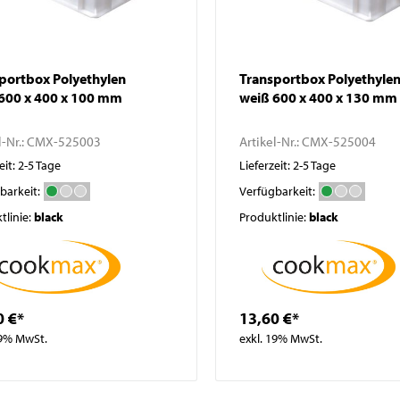
portbox Polyethylen
Transportbox Polyethyle
600 x 400 x 100 mm
weiß 600 x 400 x 130 mm
l-Nr.:
CMX-525003
Artikel-Nr.:
CMX-525004
eit: 2-5 Tage
Lieferzeit: 2-5 Tage
barkeit:
Verfügbarkeit:
tlinie:
black
Produktlinie:
black
0 €*
13,60 €*
19% MwSt.
exkl. 19% MwSt.