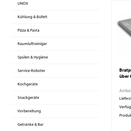
Salamander
Transportboxen
UNOX
Highspeed-Öfen und
Kühlung & Büfett
Mikrowellen
Warmhaltegeräte
Pizza & Pasta
Raumluftreiniger
Spülen & Hygiene
Bratpl
Service-Roboter
über 
Abverkauf
Kochgeräte
Kochen by Baron
Artike
Kochen by MBM
Snackgeräte
Lieferz
Kochen by VENIX
Verfüg
Vorbereitung
UNOX
Produk
Kühlung & Büfett
Getränke & Bar
Pizza & Pasta