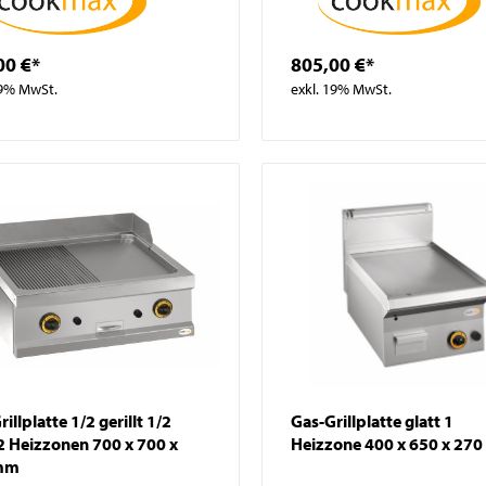
00 €*
805,00 €*
19% MwSt.
exkl. 19% MwSt.
illplatte 1/2 gerillt 1/2
Gas-Grillplatte glatt 1
 2 Heizzonen 700 x 700 x
Heizzone 400 x 650 x 27
mm