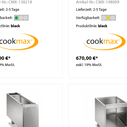
l-Nr.:
CMX-138218
Artikel-Nr.:
CMX-148009
eit: 2-5 Tage
Lieferzeit: 2-5 Tage
barkeit:
Verfügbarkeit:
tlinie:
black
Produktlinie:
black
00 €*
670,00 €*
19% MwSt.
exkl. 19% MwSt.