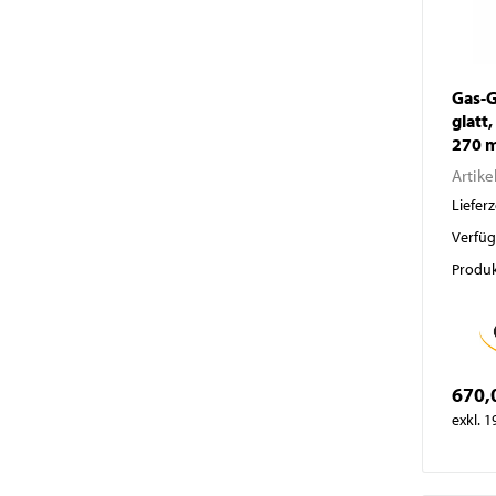
Gas-G
glatt
270 
Artike
Lieferz
Verfüg
Produk
670,
exkl. 