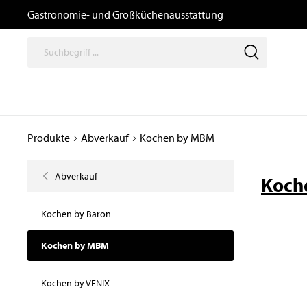
Gastronomie- und Großküchenausstattung
Produkte
Abverkauf
Kochen by MBM
Thermische
Speisenausga
Geräte
/ Transport un
Abverkauf
Logistik
Koch
Kochgeräte
Büfetts
Induktionsgeräte
Kochen by Baron
Transport- und
Kombidämpfer,
Tablettwagen
Heißluftöfen, Gärschränke
Kochen by MBM
und Zubehör
Ausgabewagen
Snackgeräte
Dosiergeräte
Kochen by VENIX
Pizzaöfen
Thermoboxen