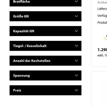
Bratfläche
Artike
Lieferz
Verfüg
Größe GN
Produk
Kapazität GN
Tiegel- / Kesselinhalt
1.29
exkl. 
Anzahl der Kochstellen
Spannung
Preis