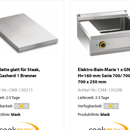
Pizzatische
Abfallbehälter
Pizza- / Saladetten
Kühlaufsatzvitrinen
Schockfroster
Wein- und
Flaschenkühlschränke
Eisbereiter
Kühlvitrinen
Kühlzellen
atte glatt für Steak,
Elektro-Bain-Marie 1 x GN
Gasherd 1 Brenner
H=160 mm Serie 700/ 700
700 x 250 mm
l-Nr.:
CMX-130215
Artikel-Nr.:
CMX-135208
eit: 2-5 Tage
Lieferzeit: 2-5 Tage
barkeit:
Verfügbarkeit:
tlinie:
black
Produktlinie:
black