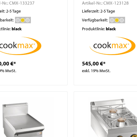
l-Nr.:
CMX-133237
Artikel-Nr.:
CMX-123128
eit: 2-5 Tage
Lieferzeit: 2-5 Tage
barkeit:
Verfügbarkeit:
tlinie:
black
Produktlinie:
black
0,00 €*
545,00 €*
19% MwSt.
exkl. 19% MwSt.