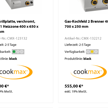
rillplatte, verchromt,
Gas-Kochfeld 2 Brenner 400 x
, 1 Heizzone 400 x 650 x
700 x 250 mm
mm
l-Nr.:
CMX-123132
Artikel-Nr.:
CMX-132212
eit: 2-5 Tage
Lieferzeit: 2-5 Tage
barkeit:
Verfügbarkeit:
tlinie:
black
Produktlinie:
black
00 €*
555,00 €*
19% MwSt.
exkl. 19% MwSt.