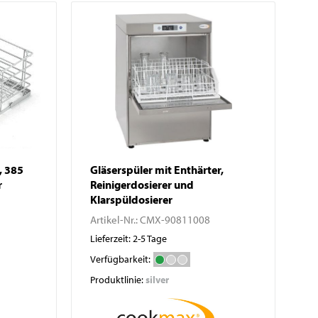
Waagen
Vakuumierer
GN-Behälter
Boxen
, 385
Gläserspüler mit Enthärter,
r
Reinigerdosierer und
Klarspüldosierer
Artikel-Nr.:
CMX-90811008
Lieferzeit: 2-5 Tage
Verfügbarkeit:
Produktlinie:
silver