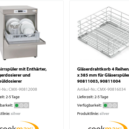
Pizzatische
Abfallbehälter
Pizza- / Saladetten
Kühlaufsatzvitrinen
Schockfroster
Wein- und
Flaschenkühlschränke
Eisbereiter
Kühlvitrinen
Kühlzellen
irrspüler mit Enthärter,
Gläserdrahtkorb 4 Reihen
gerdosierer und
x 385 mm für Gläserspüle
püldosierer
90811003, 90811004
l-Nr.:
CMX-90812008
Artikel-Nr.:
CMX-90816034
eit: 2-5 Tage
Lieferzeit: 2-5 Tage
barkeit:
Verfügbarkeit:
tlinie:
silver
Produktlinie:
silver