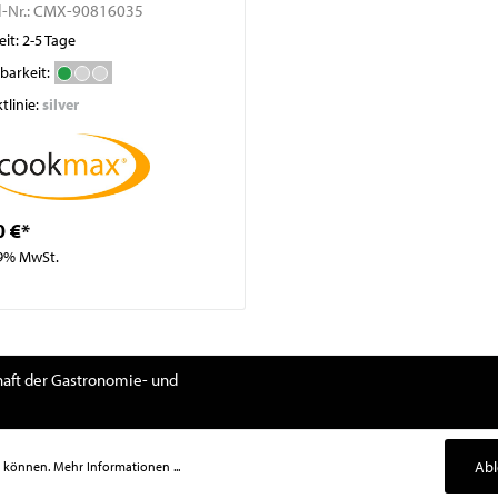
l-Nr.:
CMX-90816035
eit: 2-5 Tage
barkeit:
tlinie:
silver
0 €*
19% MwSt.
aft der Gastronomie- und
Ab
u können.
Mehr Informationen ...