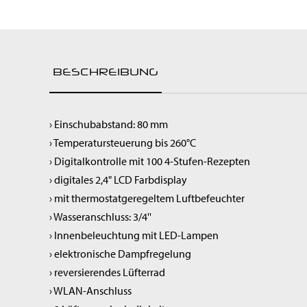
Raumluftreiniger
Spülen & Hygiene
Service-Roboter
Kochgeräte
BESCHREIBUNG
Snackgeräte
Vorbereitung
Getränke & Bar
› Einschubabstand: 80 mm
Transportgeräte
› Temperatursteuerung bis 260°C
Lüftung
› Digitalkontrolle mit 100 4-Stufen-Rezepten
› digitales 2,4" LCD Farbdisplay
› mit thermostatgeregeltem Luftbefeuchter
› Wasseranschluss: 3/4''
› Innenbeleuchtung mit LED-Lampen
› elektronische Dampfregelung
› reversierendes Lüfterrad
› WLAN-Anschluss