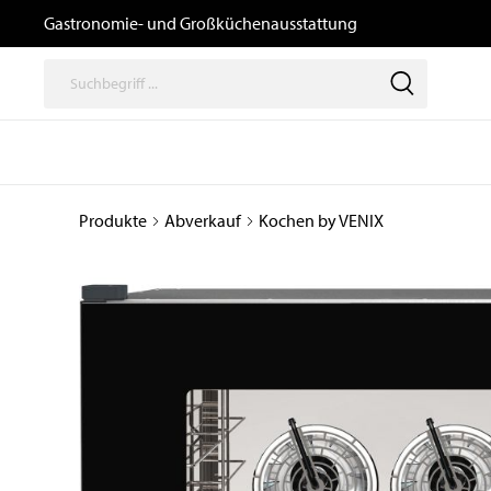
Gastronomie- und Großküchenausstattung
Produkte
Abverkauf
Kochen by VENIX
Thermische
Speisenausga
Geräte
/ Transport un
Logistik
Kochgeräte
Büfetts
Induktionsgeräte
Transport- und
Kombidämpfer,
Tablettwagen
Heißluftöfen, Gärschränke
und Zubehör
Ausgabewagen
Snackgeräte
Dosiergeräte
Pizzaöfen
Thermoboxen