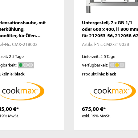
densationshaube, mit
Untergestell, 7 x GN 1/1
serkühlung,
oder 600 x 400, H 800 m
onfilter, für Öfen
für 212053-56, 212058-6
053-56, 212059-62
el-Nr.:
CMX-218002
Artikel-Nr.:
CMX-219038
rzeit: 2-5 Tage
Lieferzeit: 2-5 Tage
gbarkeit:
Verfügbarkeit:
ktlinie:
black
Produktlinie:
black
45,00 €*
675,00 €*
 19% MwSt.
exkl. 19% MwSt.