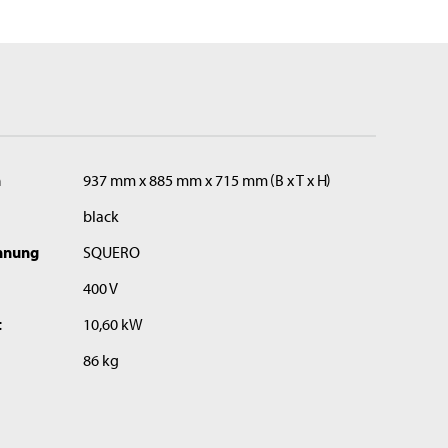
n
937 mm x 885 mm x 715 mm
B x T x H
black
hnung
SQUERO
400 V
t
10,60 kW
86 kg