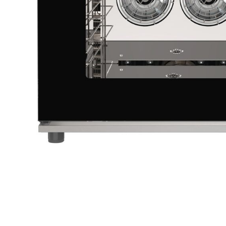
Salamander
Transportboxen
Highspeed-Öfen und
Mikrowellen
Warmhaltegeräte
Abverkauf
Kochen by Baron
Kochen by MBM
Kochen by VENIX
UNOX
Kühlung & Büfett
Pizza & Pasta