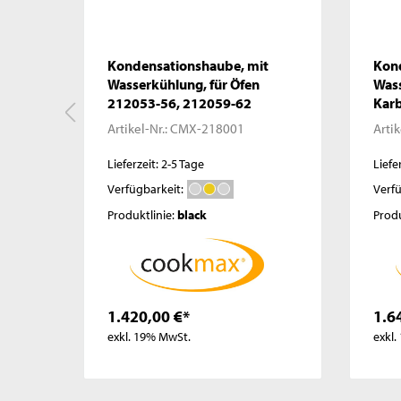
0,
Kondensationshaube, mit
Kon
Wasserkühlung, für Öfen
Was
212053-56, 212059-62
Karb
212
Artikel-Nr.:
CMX-218001
Artik
Lieferzeit: 2-5 Tage
Liefe
Verfügbarkeit:
Verfü
Produktlinie:
black
Produ
1.420,00 €*
1.6
exkl. 19% MwSt.
exkl.