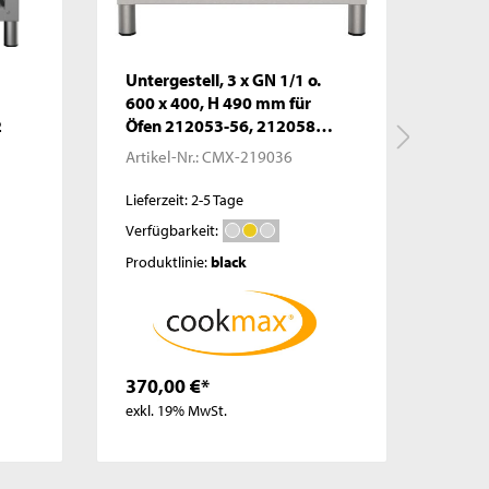
Untergestell, 3 x GN 1/1 o.
Unter
m
600 x 400, H 490 mm für
Öfen
2
Öfen 212053-56, 212058-
62
62
Artikel-Nr.:
CMX-219036
Artike
Lieferzeit: 2-5 Tage
Liefer
Verfügbarkeit:
Verfü
Produktlinie:
black
Produk
370,00 €*
420,
exkl. 19% MwSt.
exkl.