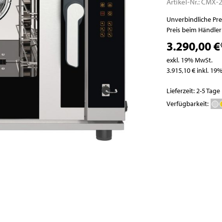
Artikel-Nr.:
CMX-2
Pizzatische
Abfallbehälter
Pizza- / Saladetten
Unverbindliche Pr
Preis beim Händle
Kühlaufsatzvitrinen
3.290,00 €
Schockfroster
Wein- und
exkl. 19% MwSt.
Flaschenkühlschränke
3.915,10 € inkl. 19
Eisbereiter
Lieferzeit: 2-5 Tage
Kühlvitrinen
Verfügbarkeit:
Kühlzellen