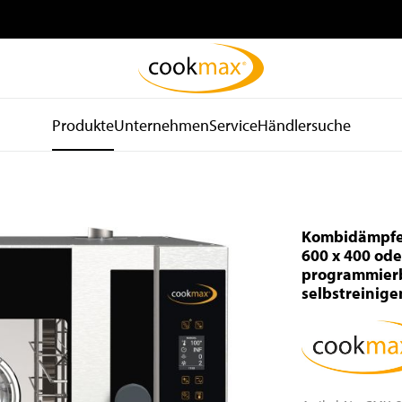
Produkte
Unternehmen
Service
Händlersuche
be
Kühl- und
Spültechnik
d
Lagertechnik
und Hygiene
Kombidämpfer
Kühlschränke
Spülmaschinen
600 x 400 ode
programmierb
Tiefkühlschränke
Spülkörbe und Zubehör
selbstreinig
Kühltische
Zu- und Ablauftische
Tiefkühltische
Armaturen
Gekühlte
Waschbecken
Wandhängeschränke
Spender
Konfiskatkühler
Wasseraufbereitung