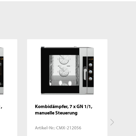
,
Kombidämpfer, 7 x GN 1/1,
Lade
manuelle Steuerung
400 
Steu
Artikel-Nr.:
CMX-212056
Artike