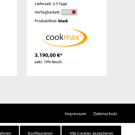
Lieferzeit: 2-5 Tage
Liefer
Lieferzeit: auf Anfrage
Verfügbarkeit:
Verfü
Produktlinie:
black
Produ
3.190,00 €*
3.84
exkl. 19% MwSt.
exkl.
Impressum
Datenschutz
lehnen
Konfigurieren
Alle Cookies akzeptieren