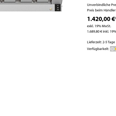
Pizzatische
Abfallbehälter
Unverbindliche Pr
Pizza- / Saladetten
Preis beim Händle
Kühlaufsatzvitrinen
1.420,00 €
Schockfroster
exkl. 19% MwSt.
Wein- und
1.689,80 € inkl. 19
Flaschenkühlschränke
Lieferzeit: 2-5 Tage
Eisbereiter
Verfügbarkeit:
Kühlvitrinen
Kühlzellen