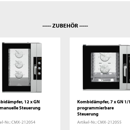
----- ZUBEHÖR -----
bidämpfer, 12 x GN
Kombidämpfer, 7 x GN 1/1
 manuelle Steuerung
programmierbare
Steuerung
el-Nr.:
CMX-212054
Artikel-Nr.:
CMX-212055