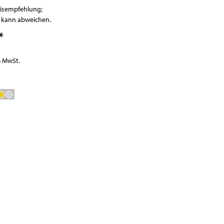
Waagen
eisempfehlung;
Vakuumierer
r kann abweichen.
GN-Behälter
*
Boxen
% MwSt.