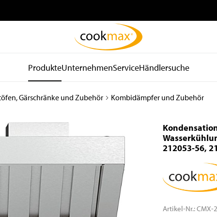
Produkte
Unternehmen
Service
Händlersuche
töfen, Gärschränke und Zubehör
Kombidämpfer und Zubehör
be
Kühl- und
Spültechnik
d
Lagertechnik
und Hygiene
Kondensation
Kühlschränke
Spülmaschinen
Wasserkühlun
212053-56, 2
Tiefkühlschränke
Spülkörbe und Zubehör
Kühltische
Zu- und Ablauftische
Tiefkühltische
Armaturen
Gekühlte
Waschbecken
Wandhängeschränke
Spender
Artikel-Nr.:
CMX-2
Konfiskatkühler
Wasseraufbereitung