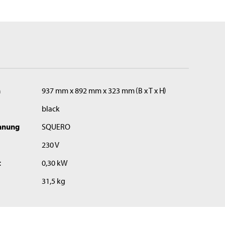
n
937 mm x 892 mm x 323 mm
B x T x H
black
hnung
SQUERO
230 V
t
0,30 kW
31,5 kg