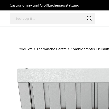
Gastronomie- und Großküchenausstattung
Produkte
Thermische Geräte
Kombidämpfer, Heißluf
Thermische
Speisenausga
Geräte
/ Transport un
Logistik
Kochgeräte
Büfetts
Induktionsgeräte
Transport- und
Kombidämpfer,
Tablettwagen
Heißluftöfen, Gärschränke
und Zubehör
Ausgabewagen
Snackgeräte
Dosiergeräte
Pizzaöfen
Thermoboxen