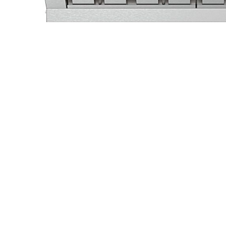
Salamander
Transportboxen
Highspeed-Öfen und
Mikrowellen
Warmhaltegeräte
Abverkauf
Kochen by Baron
Kochen by MBM
Kochen by VENIX
UNOX
Kühlung & Büfett
Pizza & Pasta