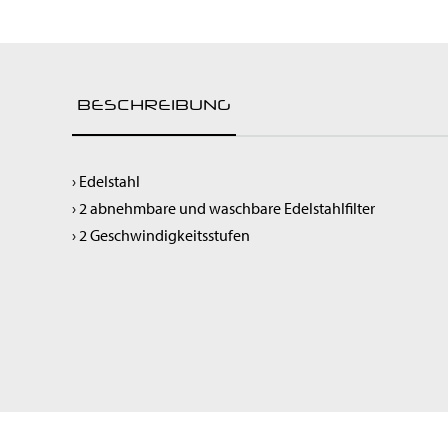
Raumluftreiniger
Spülen & Hygiene
Service-Roboter
Kochgeräte
BESCHREIBUNG
Snackgeräte
Vorbereitung
Getränke & Bar
› Edelstahl
Transportgeräte
› 2 abnehmbare und waschbare Edelstahlfilter
Lüftung
› 2 Geschwindigkeitsstufen