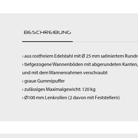
Raumluftreiniger
Spülen & Hygiene
Service-Roboter
Kochgeräte
BESCHREIBUNG
Snackgeräte
Vorbereitung
Getränke & Bar
› aus rostfreiem Edelstahl mit Ø 25 mm satiniertem Rund
Transportgeräte
› tiefgezogene Wannenböden mit abgerundeten Kanten, au
Lüftung
und mit dem Wannenrahmen verschraubt
› graue Gummipuffer
› zulässiges Maximalgewicht: 120 kg
› Ø100 mm Lenkrollen (2 davon mit Feststellern)