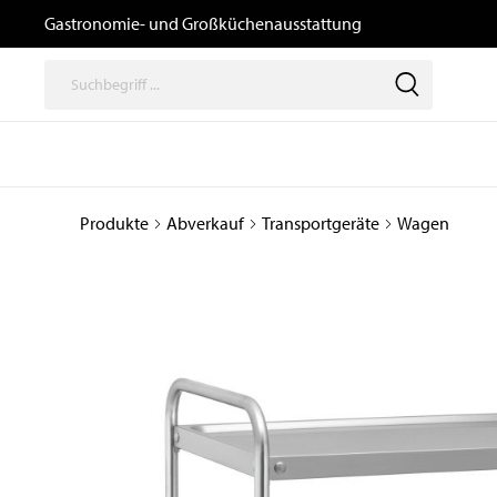
Gastronomie- und Großküchenausstattung
Produkte
Abverkauf
Transportgeräte
Wagen
Thermische
Speisenausga
Geräte
/ Transport un
Logistik
Kochgeräte
Büfetts
Induktionsgeräte
Transport- und
Kombidämpfer,
Tablettwagen
Heißluftöfen, Gärschränke
und Zubehör
Ausgabewagen
Snackgeräte
Dosiergeräte
Pizzaöfen
Thermoboxen