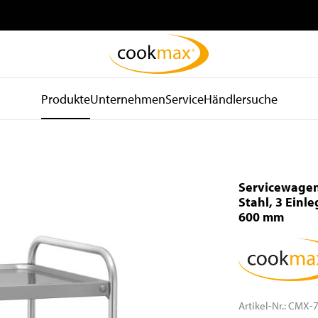
Produkte
Unternehmen
Service
Händlersuche
be
Kühl- und
Spültechnik
d
Lagertechnik
und Hygiene
Servicewagen
Kühlschränke
Spülmaschinen
Stahl, 3 Einl
600 mm
Tiefkühlschränke
Spülkörbe und Zubehör
Kühltische
Zu- und Ablauftische
Tiefkühltische
Armaturen
Gekühlte
Waschbecken
Wandhängeschränke
Spender
Artikel-Nr.:
CMX-7
Konfiskatkühler
Wasseraufbereitung