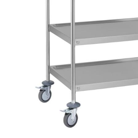
Salamander
Transportboxen
Highspeed-Öfen und
Mikrowellen
Warmhaltegeräte
Abverkauf
Kochen by Baron
Kochen by MBM
Kochen by VENIX
UNOX
Kühlung & Büfett
Pizza & Pasta