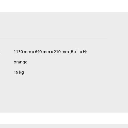
n
1130 mm x 640 mm x 210 mm
B x T x H
orange
19 kg