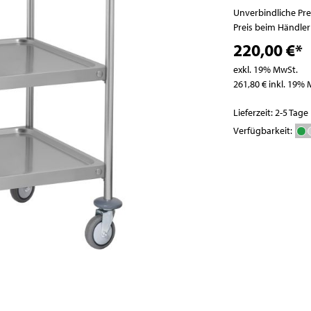
Pizzatische
Abfallbehälter
Unverbindliche Pr
Pizza- / Saladetten
Preis beim Händle
Kühlaufsatzvitrinen
220,00 €*
Schockfroster
exkl. 19% MwSt.
Wein- und
261,80 € inkl. 19%
Flaschenkühlschränke
Lieferzeit: 2-5 Tage
Eisbereiter
Verfügbarkeit:
Kühlvitrinen
Kühlzellen