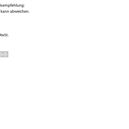
Waagen
eisempfehlung;
Vakuumierer
r kann abweichen.
GN-Behälter
Boxen
 MwSt.