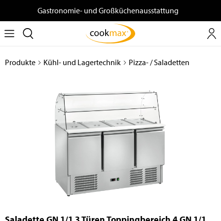
Gastronomie- und Großküchenausstattung
Produkte
Kühl- und Lagertechnik
Pizza- / Saladetten
Saladette GN 1/1 3 Türen Toppingbereich 4 GN 1/1