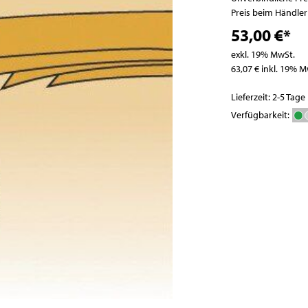
Pizzatische
Abfallbehälter
Preis beim Händle
Pizza- / Saladetten
53,00 €*
Kühlaufsatzvitrinen
exkl. 19% MwSt.
Schockfroster
63,07 € inkl. 19% M
Wein- und
Flaschenkühlschränke
Lieferzeit: 2-5 Tage
Eisbereiter
Verfügbarkeit:
Kühlvitrinen
Kühlzellen