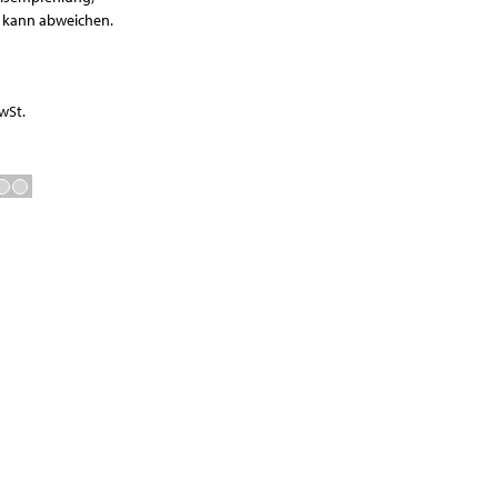
Waagen
r kann abweichen.
Vakuumierer
GN-Behälter
Boxen
wSt.