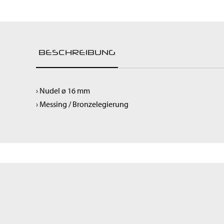
Raumluftreiniger
Spülen & Hygiene
Service-Roboter
Kochgeräte
BESCHREIBUNG
Snackgeräte
Vorbereitung
Getränke & Bar
› Nudel ø 16 mm
Transportgeräte
› Messing / Bronzelegierung
Lüftung