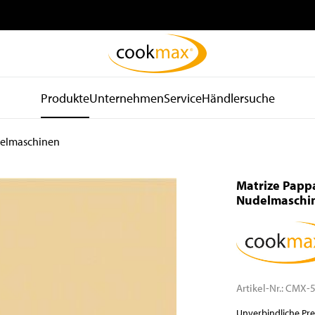
Produkte
Unternehmen
Service
Händlersuche
elmaschinen
be
Kühl- und
Spültechnik
d
Lagertechnik
und Hygiene
Matrize Pappa
Kühlschränke
Spülmaschinen
Nudelmaschi
Tiefkühlschränke
Spülkörbe und Zubehör
Kühltische
Zu- und Ablauftische
Tiefkühltische
Armaturen
Gekühlte
Waschbecken
Wandhängeschränke
Spender
Artikel-Nr.:
CMX-5
Konfiskatkühler
Wasseraufbereitung
Unverbindliche Pr