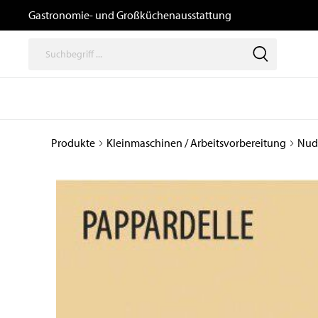
Gastronomie- und Großküchenausstattung
Produkte
Kleinmaschinen / Arbeitsvorbereitung
Nud
Thermische
Speisenausga
Geräte
/ Transport un
Logistik
Kochgeräte
Büfetts
Induktionsgeräte
Transport- und
Kombidämpfer,
Tablettwagen
Heißluftöfen, Gärschränke
und Zubehör
Ausgabewagen
Snackgeräte
Dosiergeräte
Pizzaöfen
Thermoboxen