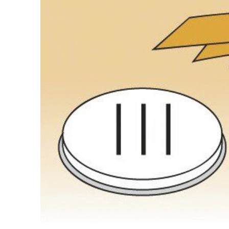
Salamander
Transportboxen
Highspeed-Öfen und
Mikrowellen
Warmhaltegeräte
Abverkauf
Kochen by Baron
Kochen by MBM
Kochen by VENIX
UNOX
Kühlung & Büfett
Pizza & Pasta