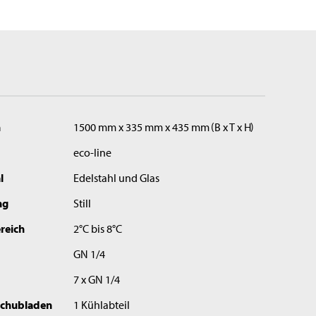
n
1500 mm x 335 mm x 435 mm
B x T x H
eco-line
l
Edelstahl und Glas
ng
Still
reich
2°C bis 8°C
GN 1/4
7 x GN 1/4
 Schubladen
1 Kühlabteil