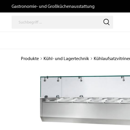
Gastronomie- und Großküchenausstattung
Produkte
Kühl- und Lagertechnik
Kühlaufsatzvitrine
Thermische
Speisenausga
Geräte
/ Transport un
Logistik
Kochgeräte
Büfetts
Induktionsgeräte
Transport- und
Kombidämpfer,
Tablettwagen
Heißluftöfen, Gärschränke
und Zubehör
Ausgabewagen
Snackgeräte
Dosiergeräte
Pizzaöfen
Thermoboxen