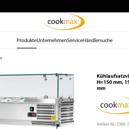
Produkte
Unternehmen
Service
Händlersuche
n
be
Kühl- und
Spültechnik
d
Lagertechnik
und Hygiene
Kühlaufsatzvi
Kühlschränke
Spülmaschinen
H=150 mm, 15
mm
Tiefkühlschränke
Spülkörbe und Zubehör
Kühltische
Zu- und Ablauftische
Tiefkühltische
Armaturen
Gekühlte
Waschbecken
Wandhängeschränke
Spender
Artikel-Nr.:
CMX-7
Konfiskatkühler
Wasseraufbereitung