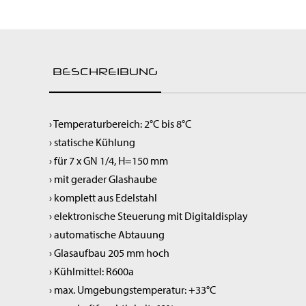
Raumluftreiniger
Spülen & Hygiene
Service-Roboter
Kochgeräte
BESCHREIBUNG
Snackgeräte
Vorbereitung
Getränke & Bar
› Temperaturbereich: 2°C bis 8°C
Transportgeräte
› statische Kühlung
Lüftung
› für 7 x GN 1/4, H=150 mm
› mit gerader Glashaube
› komplett aus Edelstahl
› elektronische Steuerung mit Digitaldisplay
› automatische Abtauung
› Glasaufbau 205 mm hoch
› Kühlmittel: R600a
› max. Umgebungstemperatur: +33°C