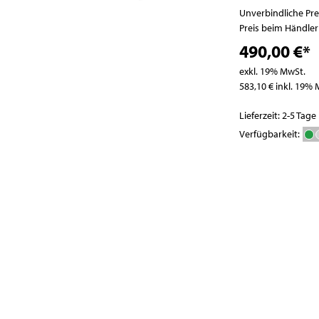
Pizzatische
Abfallbehälter
Unverbindliche Pr
Pizza- / Saladetten
Preis beim Händle
Kühlaufsatzvitrinen
490,00 €*
Schockfroster
exkl. 19% MwSt.
Wein- und
583,10 € inkl. 19%
Flaschenkühlschränke
Lieferzeit: 2-5 Tage
Eisbereiter
Verfügbarkeit:
Kühlvitrinen
Kühlzellen