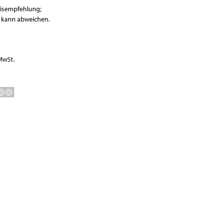
Waagen
eisempfehlung;
Vakuumierer
r kann abweichen.
GN-Behälter
Boxen
 MwSt.