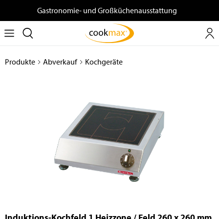
Gastronomie- und Großküchenausstattung
Produkte
Abverkauf
Kochgeräte
Induktions-Kochfeld 1 Heizzone / Feld 260 x 260 mm