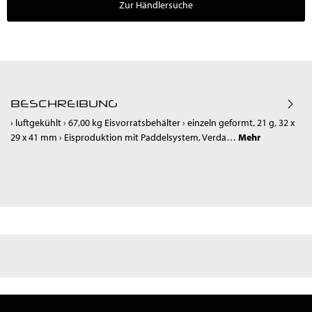
Zur Händlersuche
BESCHREIBUNG
› luftgekühlt › 67,00 kg Eisvorratsbehälter › einzeln geformt, 21 g, 32 x
29 x 41 mm › Eisproduktion mit Paddelsystem, Verda…
Mehr