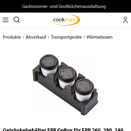
Gastronomie- und Großküchenausstattung
Produkte
Abverkauf
Transportgeräte
Wärmeboxen
Getränkebehälter EPP GoBox für EPP 260, 280, 140,