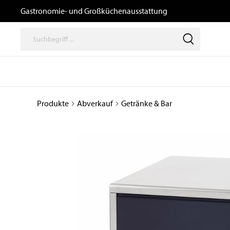
Gastronomie- und Großküchenausstattung
Produkte
Abverkauf
Getränke & Bar
Thermische
Speisenausga
Geräte
/ Transport un
Logistik
Kochgeräte
Büfetts
Induktionsgeräte
Transport- und
Kombidämpfer,
Tablettwagen
Heißluftöfen, Gärschränke
und Zubehör
Ausgabewagen
Snackgeräte
Dosiergeräte
Pizzaöfen
Thermoboxen