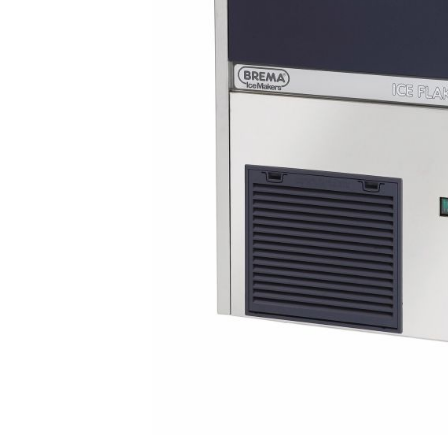
Salamander
Transportboxen
Highspeed-Öfen und
Mikrowellen
Warmhaltegeräte
Abverkauf
Kochen by Baron
Kochen by MBM
Kochen by VENIX
UNOX
Kühlung & Büfett
Pizza & Pasta