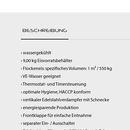
Raumluftreiniger
Spülen & Hygiene
Service-Roboter
Kochgeräte
BESCHREIBUNG
Snackgeräte
Vorbereitung
Getränke & Bar
› wassergekühlt
Transportgeräte
› 9,00 kg Eisvorratsbehälter
Lüftung
› Flockeneis: spezifisches Volumen: 1 m³ / 550 kg
› VE-Wasser geeignet
› Thermostat- und Timersteuerung
› optimale Hygiene, HACCP konform
› vertikaler Edelstahlverdampfer mit Schnecke
› energiesparende Produktion
› Frontklappe für einfache Entnahme
› separater Ein- / Ausschalter