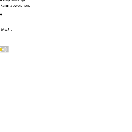
Waagen
r kann abweichen.
Vakuumierer
*
GN-Behälter
Boxen
% MwSt.