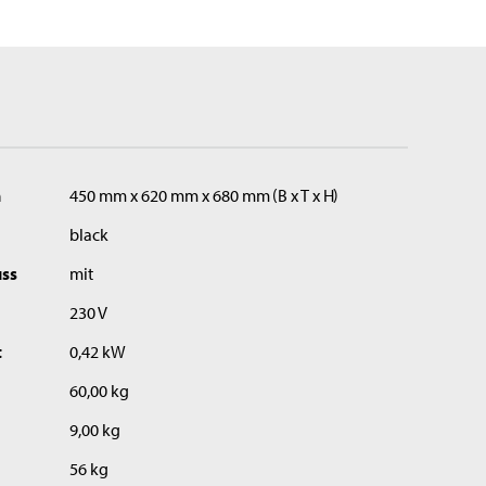
n
450 mm x 620 mm x 680 mm
B x T x H
black
uss
mit
230 V
t
0,42 kW
60,00 kg
9,00 kg
56 kg