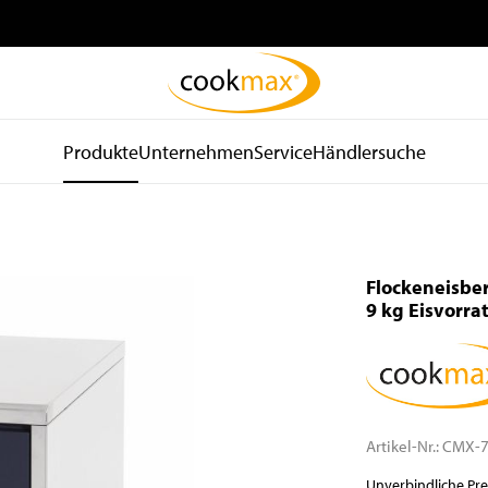
Produkte
Unternehmen
Service
Händlersuche
be
Kühl- und
Spültechnik
d
Lagertechnik
und Hygiene
Flockeneisber
Kühlschränke
Spülmaschinen
9 kg Eisvorra
Tiefkühlschränke
Spülkörbe und Zubehör
Kühltische
Zu- und Ablauftische
Tiefkühltische
Armaturen
Gekühlte
Waschbecken
Wandhängeschränke
Spender
Artikel-Nr.:
CMX-7
Konfiskatkühler
Wasseraufbereitung
Unverbindliche Pr