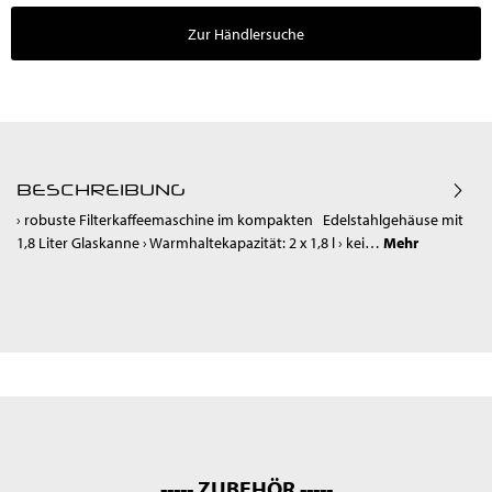
Zur Händlersuche
BESCHREIBUNG
› robuste Filterkaffeemaschine im kompakten Edelstahlgehäuse mit
1,8 Liter Glaskanne › Warmhaltekapazität: 2 x 1,8 l › kei…
Mehr
----- ZUBEHÖR -----