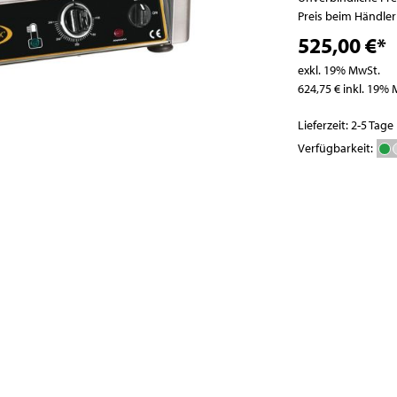
Pizzatische
Abfallbehälter
Preis beim Händle
Pizza- / Saladetten
525,00 €*
Kühlaufsatzvitrinen
exkl. 19% MwSt.
Schockfroster
624,75 € inkl. 19%
Wein- und
Flaschenkühlschränke
Lieferzeit: 2-5 Tage
Eisbereiter
Verfügbarkeit:
Kühlvitrinen
Kühlzellen