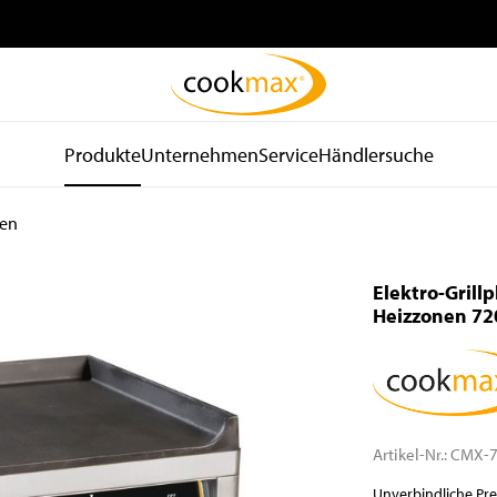
Produkte
Unternehmen
Service
Händlersuche
ten
be
Kühl- und
Spültechnik
d
Lagertechnik
und Hygiene
Elektro-Grillp
Kühlschränke
Spülmaschinen
Heizzonen 72
Tiefkühlschränke
Spülkörbe und Zubehör
Kühltische
Zu- und Ablauftische
Tiefkühltische
Armaturen
Gekühlte
Waschbecken
Wandhängeschränke
Spender
Artikel-Nr.:
CMX-7
Konfiskatkühler
Wasseraufbereitung
Unverbindliche Pr