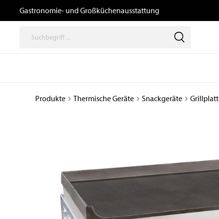
Gastronomie- und Großküchenausstattung
Produkte
Thermische Geräte
Snackgeräte
Grillplat
Thermische
Speisenausga
Geräte
/ Transport un
Logistik
Kochgeräte
Büfetts
Induktionsgeräte
Transport- und
Kombidämpfer,
Tablettwagen
Heißluftöfen, Gärschränke
und Zubehör
Ausgabewagen
Snackgeräte
Dosiergeräte
Pizzaöfen
Thermoboxen