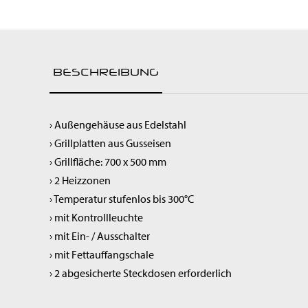
Raumluftreiniger
Spülen & Hygiene
Service-Roboter
Kochgeräte
BESCHREIBUNG
Snackgeräte
Vorbereitung
Getränke & Bar
› Außengehäuse aus Edelstahl
Transportgeräte
› Grillplatten aus Gusseisen
Lüftung
› Grillfläche: 700 x 500 mm
› 2 Heizzonen
› Temperatur stufenlos bis 300°C
› mit Kontrollleuchte
› mit Ein- / Ausschalter
› mit Fettauffangschale
› 2 abgesicherte Steckdosen erforderlich