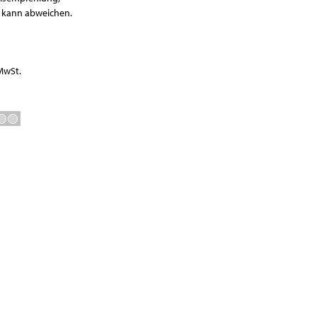
Waagen
r kann abweichen.
Vakuumierer
GN-Behälter
Boxen
 MwSt.