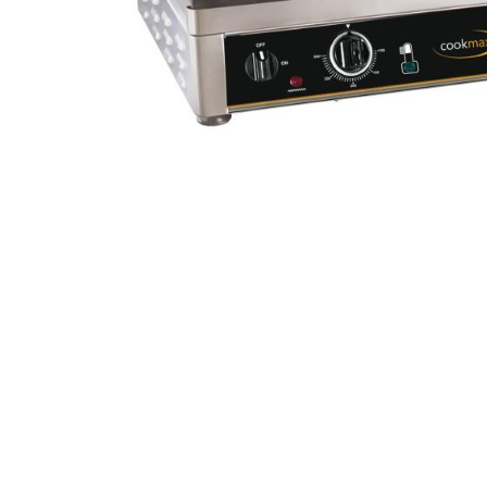
Salamander
Transportboxen
Highspeed-Öfen und
Mikrowellen
Warmhaltegeräte
Abverkauf
Kochen by Baron
Kochen by MBM
Kochen by VENIX
UNOX
Kühlung & Büfett
Pizza & Pasta