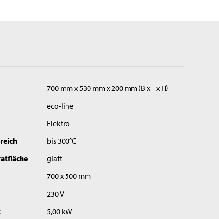
n
700 mm x 530 mm x 200 mm
B x T x H
eco-line
t
Elektro
reich
bis 300°C
atfläche
glatt
700 x 500 mm
230 V
t
5,00 kW