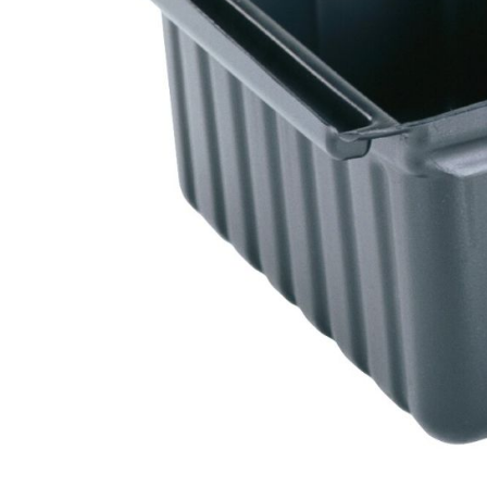
Salamander
Transportboxen
Highspeed-Öfen und
Mikrowellen
Warmhaltegeräte
Abverkauf
Kochen by Baron
Kochen by MBM
Kochen by VENIX
UNOX
Kühlung & Büfett
Pizza & Pasta