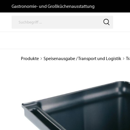
Gastronomie- und Großküchenausstattung
Produkte
Speisenausgabe / Transport und Logistik
T
Thermische
Speisenausga
Geräte
/ Transport un
Logistik
Kochgeräte
Büfetts
Induktionsgeräte
Transport- und
Kombidämpfer,
Tablettwagen
Heißluftöfen, Gärschränke
und Zubehör
Ausgabewagen
Snackgeräte
Dosiergeräte
Pizzaöfen
Thermoboxen