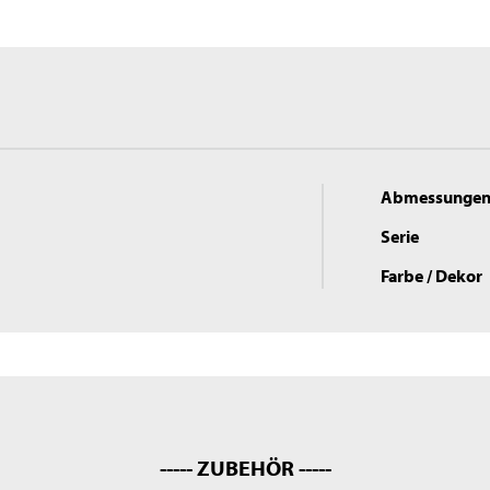
Abmessunge
Serie
Farbe / Dekor
----- ZUBEHÖR -----