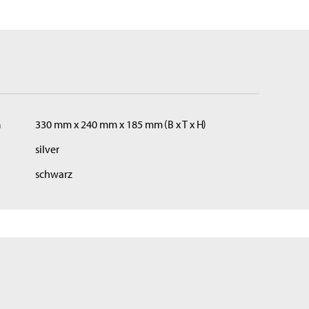
n
330 mm x 240 mm x 185 mm
B x T x H
silver
schwarz