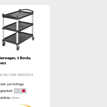
ierwagen, 3 Borde,
warz
el-Nr.:
CMX-90953014
rzeit: auf Anfrage
gbarkeit:
ktlinie:
silver