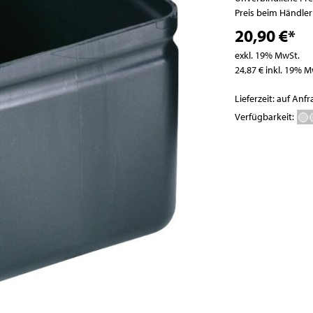
Pizzatische
Abfallbehälter
Preis beim Händle
Pizza- / Saladetten
20,90 €*
Kühlaufsatzvitrinen
exkl. 19% MwSt.
Schockfroster
24,87 € inkl. 19% M
Wein- und
Flaschenkühlschränke
Lieferzeit: auf Anf
Eisbereiter
Verfügbarkeit:
Kühlvitrinen
Kühlzellen