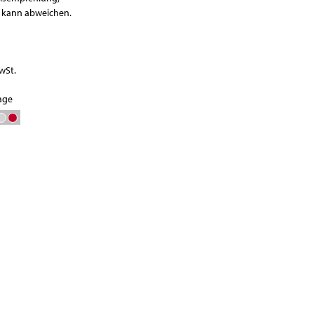
Waagen
r kann abweichen.
Vakuumierer
GN-Behälter
Boxen
wSt.
rage