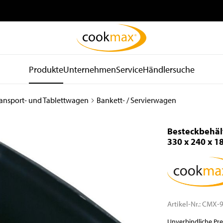
Produkte
Unternehmen
Service
Händlersuche
ransport- und Tablettwagen
Bankett- / Servierwagen
be
Kühl- und
Spültechnik
d
Lagertechnik
und Hygiene
Besteckbehält
Kühlschränke
Spülmaschinen
330 x 240 x 
Tiefkühlschränke
Spülkörbe und Zubehör
Kühltische
Zu- und Ablauftische
Tiefkühltische
Armaturen
Gekühlte
Waschbecken
Wandhängeschränke
Spender
Artikel-Nr.:
CMX-9
Konfiskatkühler
Wasseraufbereitung
Unverbindliche Pr