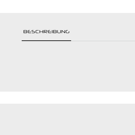
Raumluftreiniger
Spülen & Hygiene
Service-Roboter
Kochgeräte
BESCHREIBUNG
Snackgeräte
Vorbereitung
Getränke & Bar
Transportgeräte
Lüftung