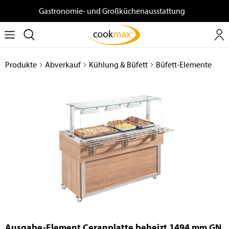
Gastronomie- und Großküchenausstattung
Produkte
Abverkauf
Kühlung & Büfett
Büfett-Elemente
Ausgabe-Element Ceranplatte beheizt 1494 mm GN