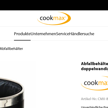
Produkte
Unternehmen
Service
Händlersuche
Abfallbehälter
be
Kühl- und
Spültechnik
d
Lagertechnik
und Hygiene
Abfallbehälter
Kühlschränke
Spülmaschinen
doppelwandig
Tiefkühlschränke
Spülkörbe und Zubehör
Kühltische
Zu- und Ablauftische
Tiefkühltische
Armaturen
Gekühlte
Waschbecken
Wandhängeschränke
Spender
Artikel-Nr.:
CMX-8
Konfiskatkühler
Wasseraufbereitung
Unverbindliche Pr