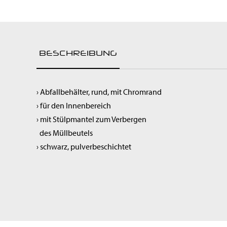
Raumluftreiniger
Spülen & Hygiene
Service-Roboter
Kochgeräte
BESCHREIBUNG
Snackgeräte
Vorbereitung
Getränke & Bar
› Abfallbehälter, rund, mit Chromrand
Transportgeräte
› für den Innenbereich
Lüftung
› mit Stülpmantel zum Verbergen
des Müllbeutels
› schwarz, pulverbeschichtet