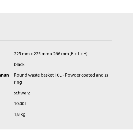
n
225 mm x 225 mm x 266 mm
B x T x H
black
hnun
Round waste basket 10L - Powder coated and ss
ring
schwarz
10,00 l
1,8 kg