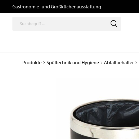
Gastronomie- und Großküchenausstattung
Produkte
Spültechnik und Hygiene
Abfallbehälter
Thermische
Speisenausga
Geräte
/ Transport un
Logistik
Kochgeräte
Büfetts
Induktionsgeräte
Transport- und
Kombidämpfer,
Tablettwagen
Heißluftöfen, Gärschränke
und Zubehör
Ausgabewagen
Snackgeräte
Dosiergeräte
Pizzaöfen
Thermoboxen