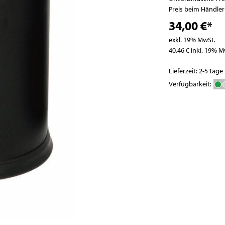
Pizzatische
Abfallbehälter
Preis beim Händle
Pizza- / Saladetten
34,00 €*
Kühlaufsatzvitrinen
exkl. 19% MwSt.
Schockfroster
40,46 € inkl. 19% M
Wein- und
Flaschenkühlschränke
Lieferzeit: 2-5 Tage
Eisbereiter
Verfügbarkeit:
Kühlvitrinen
Kühlzellen