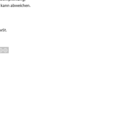
Waagen
r kann abweichen.
Vakuumierer
GN-Behälter
Boxen
wSt.