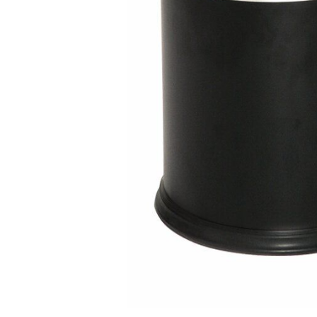
Salamander
Transportboxen
Highspeed-Öfen und
Mikrowellen
Warmhaltegeräte
Abverkauf
Kochen by Baron
Kochen by MBM
Kochen by VENIX
UNOX
Kühlung & Büfett
Pizza & Pasta