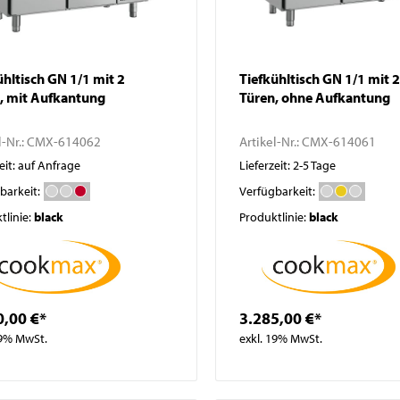
ühltisch GN 1/1 mit 2
Tiefkühltisch GN 1/1 mit 2
, mit Aufkantung
Türen, ohne Aufkantung
l-Nr.:
CMX-614062
Artikel-Nr.:
CMX-614061
eit: auf Anfrage
Lieferzeit: 2-5 Tage
barkeit:
Verfügbarkeit:
tlinie:
black
Produktlinie:
black
0,00 €*
3.285,00 €*
19% MwSt.
exkl. 19% MwSt.