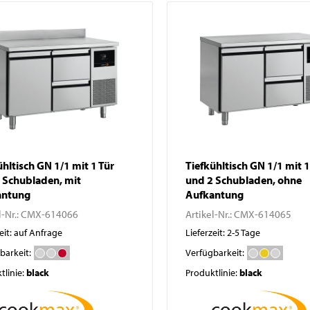
Pizzatische
Abfallbehälter
Pizza- / Saladetten
Kühlaufsatzvitrinen
Schockfroster
Wein- und
Flaschenkühlschränke
Eisbereiter
Kühlvitrinen
Kühlzellen
ühltisch GN 1/1 mit 1 Tür
Tiefkühltisch GN 1/1 mit 1
 Schubladen, mit
und 2 Schubladen, ohne
antung
Aufkantung
l-Nr.:
CMX-614066
Artikel-Nr.:
CMX-614065
eit: auf Anfrage
Lieferzeit: 2-5 Tage
barkeit:
Verfügbarkeit:
tlinie:
black
Produktlinie:
black