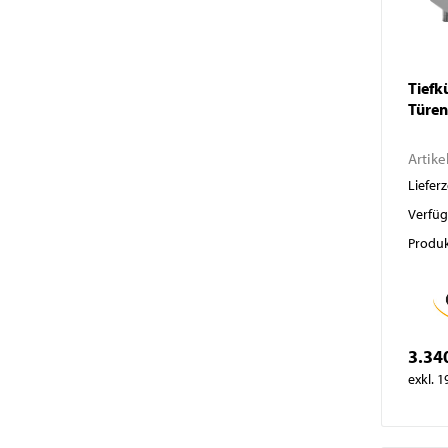
Tiefk
Türen
Artike
Lieferz
Verfüg
Produk
3.34
exkl. 